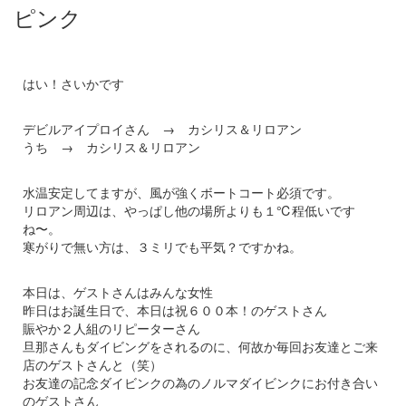
ピンク
はい！さいかです
デビルアイプロイさん → カシリス＆リロアン
うち → カシリス＆リロアン
水温安定してますが、風が強くボートコート必須です。
リロアン周辺は、やっぱし他の場所よりも１℃程低いです
ね〜。
寒がりで無い方は、３ミリでも平気？ですかね。
本日は、ゲストさんはみんな女性
昨日はお誕生日で、本日は祝６００本！のゲストさん
賑やか２人組のリピーターさん
旦那さんもダイビングをされるのに、何故か毎回お友達とご来
店のゲストさんと（笑）
お友達の記念ダイビンクの為のノルマダイビンクにお付き合い
のゲストさん