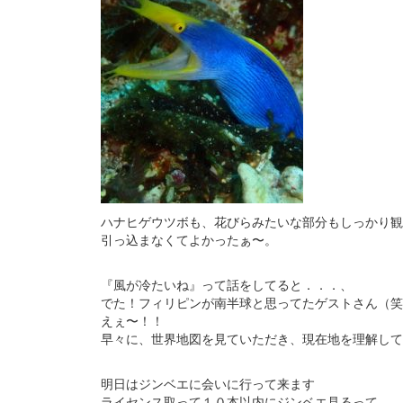
ハナヒゲウツボも、花びらみたいな部分もしっかり観
引っ込まなくてよかったぁ〜。
『風が冷たいね』って話をしてると．．．、
でた！フィリピンが南半球と思ってたゲストさん（笑
えぇ〜！！
早々に、世界地図を見ていただき、現在地を理解して
明日はジンベエに会いに行って来ます
ライセンス取って１０本以内にジンベエ見るって