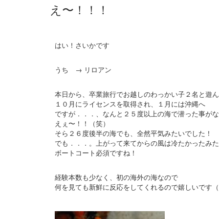
え〜！！！
はい！さいかです
うち → リロアン
本日から、卒業旅行でお越しのわっかい子２名と遊ん
１０月にライセンスを取得され、１月には沖縄へ
ですが．．．、なんと２５度以上の海で潜った事がな
えぇ〜！！（笑）
そら２６度後半の海でも、全然平気みたいでした！
でも．．．。上がって来てからの風は冷たかったみた
ボートコート必須ですね！
経験本数も少なく、初の海外の海なので
何を見ても新鮮に反応をしてくれるので嬉しいです（