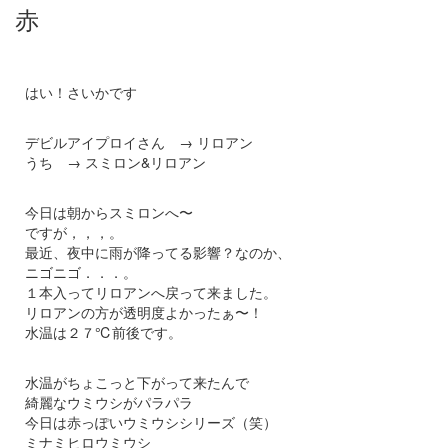
赤
はい！さいかです
デビルアイプロイさん → リロアン
うち → スミロン&リロアン
今日は朝からスミロンへ〜
ですが，，，。
最近、夜中に雨が降ってる影響？なのか、
ニゴニゴ．．．。
１本入ってリロアンへ戻って来ました。
リロアンの方が透明度よかったぁ〜！
水温は２７℃前後です。
水温がちょこっと下がって来たんで
綺麗なウミウシがパラパラ
今日は赤っぽいウミウシシリーズ（笑）
ミナミヒロウミウシ